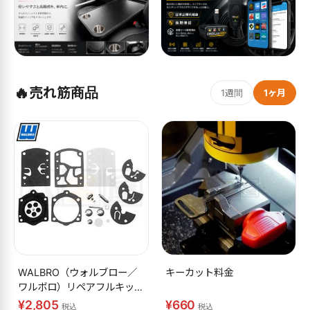
🔥
売れ筋商品
1週間
1ヶ月
WALBRO（ウォルブロー／
キーカット料金
ワルボロ）リペアフルキット
K10-WB
¥2,805
¥660
税込
税込