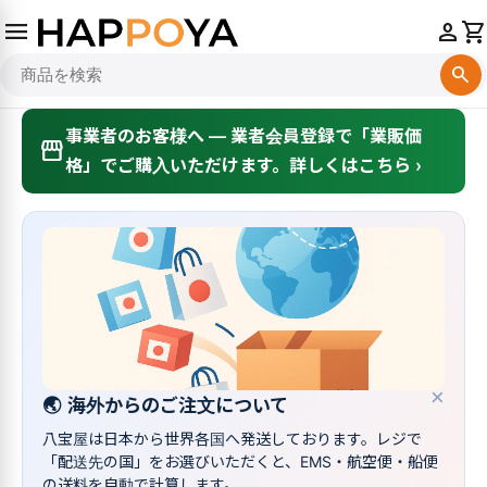
menu
person
shopping_cart
search
事業者のお客様へ — 業者会員登録で「業販価
storefront
格」でご購入いただけます。詳しくはこちら ›
×
🌏
海外からのご注文について
八宝屋は日本から世界各国へ発送しております。レジで
「配送先の国」をお選びいただくと、EMS・航空便・船便
の送料を自動で計算します。