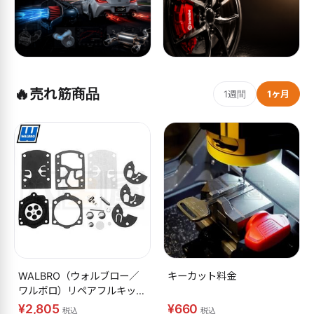
🔥
売れ筋商品
1週間
1ヶ月
WALBRO（ウォルブロー／
キーカット料金
ワルボロ）リペアフルキット
K10-WB
¥2,805
¥660
税込
税込