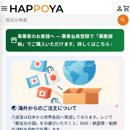
menu
person
shopping_cart
search
事業者のお客様へ — 業者会員登録で「業販価
storefront
格」でご購入いただけます。詳しくはこちら ›
×
🌏
海外からのご注文について
八宝屋は日本から世界各国へ発送しております。レジで
「配送先の国」をお選びいただくと、EMS・航空便・船便
の送料を自動で計算します。