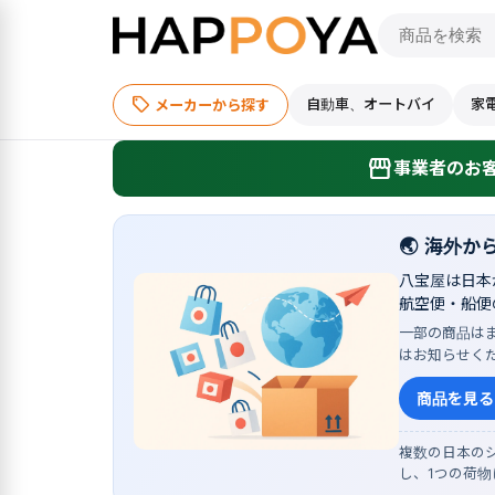
sell
自動車、オートバイ
家
メーカーから探す
storefront
事業者のお客
🌏
海外か
八宝屋は日本
航空便・船便
一部の商品は
はお知らせく
商品を見る
複数の日本のシ
し、1つの荷