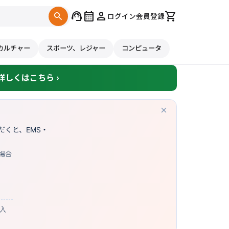
support_agent
calendar_month
person
shopping_cart
search
ログイン
会員登録
カルチャー
スポーツ、レジャー
コンピュータ
しくはこちら ›
×
くと、EMS・
場合
購入