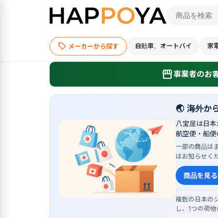
sell
自動車、オートバイ
家
メーカーから探す
storefront
事業者のお客
🌏
海外か
八宝屋は日本
航空便・船便
一部の商品は
はお知らせく
商品を見る
複数の日本のシ
し、1つの荷