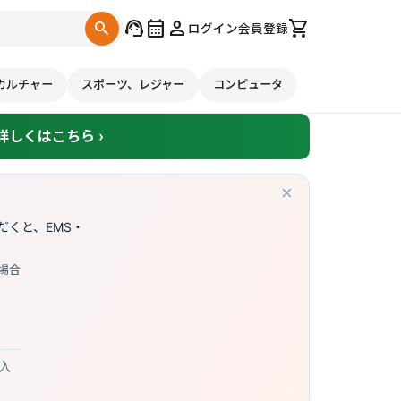
support_agent
calendar_month
person
shopping_cart
search
ログイン
会員登録
カルチャー
スポーツ、レジャー
コンピュータ
しくはこちら ›
×
くと、EMS・
場合
購入