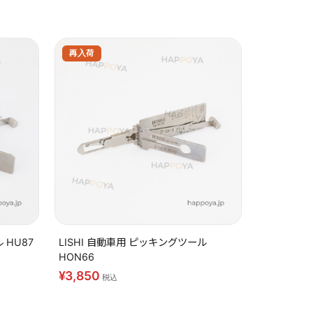
再入荷
 HU87
LISHI 自動車用 ピッキングツール
HON66
¥3,850
税込