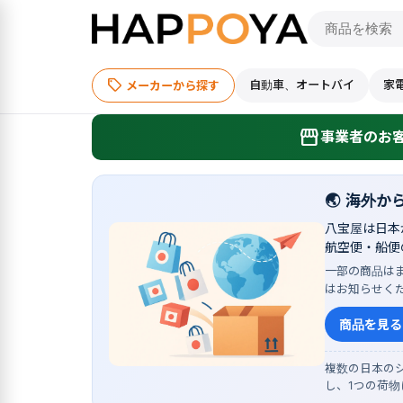
sell
自動車、オートバイ
家
メーカーから探す
storefront
事業者のお客
🌏
海外か
八宝屋は日本
航空便・船便
一部の商品は
はお知らせく
商品を見る
複数の日本のシ
し、1つの荷