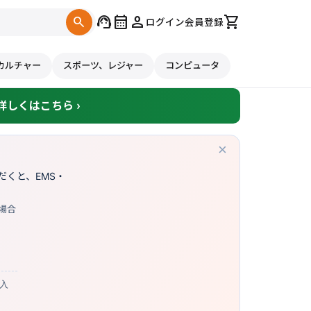
support_agent
calendar_month
person
shopping_cart
search
ログイン
会員登録
カルチャー
スポーツ、レジャー
コンピュータ
しくはこちら ›
×
くと、EMS・
場合
購入