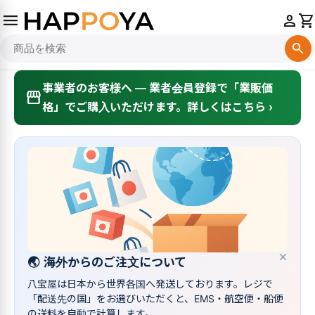
menu
person
shopping_cart
search
事業者のお客様へ — 業者会員登録で「業販価
storefront
格」でご購入いただけます。詳しくはこちら ›
×
🌏
海外からのご注文について
八宝屋は日本から世界各国へ発送しております。レジで
「配送先の国」をお選びいただくと、EMS・航空便・船便
の送料を自動で計算します。