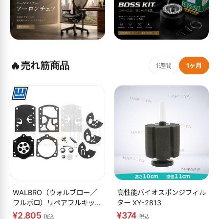
🔥
売れ筋商品
1週間
1ヶ月
WALBRO（ウォルブロー／
高性能バイオスポンジフィル
ワルボロ）リペアフルキット
ター XY-2813
K10-WB
¥2,805
¥374
税込
税込