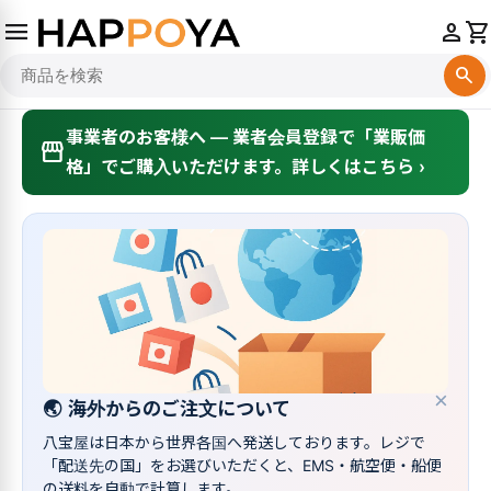
menu
person
shopping_cart
search
事業者のお客様へ — 業者会員登録で「業販価
storefront
格」でご購入いただけます。詳しくはこちら ›
×
🌏
海外からのご注文について
八宝屋は日本から世界各国へ発送しております。レジで
「配送先の国」をお選びいただくと、EMS・航空便・船便
の送料を自動で計算します。