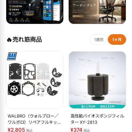
🔥
売れ筋商品
1週間
1ヶ月
WALBRO（ウォルブロー／
高性能バイオスポンジフィル
ワルボロ）リペアフルキット
ター XY-2813
K10-WB
¥2,805
¥374
税込
税込