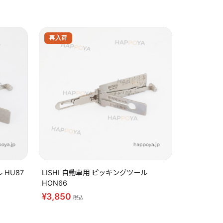
再入荷
 HU87
LISHI 自動車用 ピッキングツール
HON66
¥3,850
税込