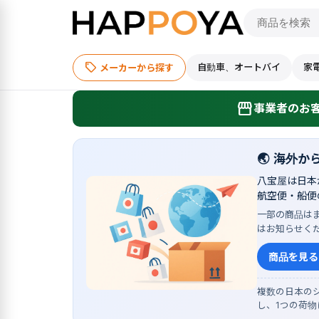
sell
自動車、オートバイ
家
メーカーから探す
storefront
事業者のお客
🌏
海外か
八宝屋は日本
航空便・船便
一部の商品は
はお知らせく
商品を見る
複数の日本のシ
し、1つの荷