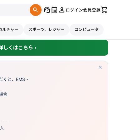
support_agent
calendar_month
person
shopping_cart
search
ログイン
会員登録
カルチャー
スポーツ、レジャー
コンピュータ
しくはこちら ›
×
くと、EMS・
場合
購入