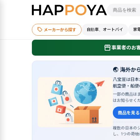
sell
自動車、オートバイ
家
メーカーから探す
storefront
事業者のお客
🌏
海外か
八宝屋は日本
航空便・船便
一部の商品は
はお知らせく
商品を見る
複数の日本のシ
し、1つの荷