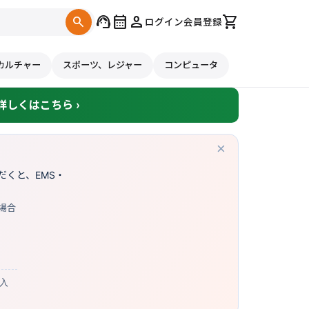
support_agent
calendar_month
person
shopping_cart
search
ログイン
会員登録
カルチャー
スポーツ、レジャー
コンピュータ
しくはこちら ›
×
くと、EMS・
場合
購入