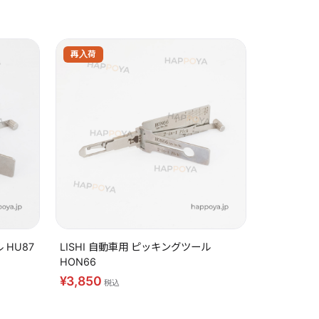
再入荷
 HU87
LISHI 自動車用 ピッキングツール
HON66
¥3,850
税込