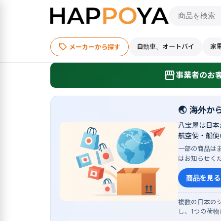
sell
自動車、オートバイ
家
メーカーから探す
storefront
事業者のお客
🌏
海外か
八宝屋は日本
航空便・船便
一部の商品は
はお知らせく
商品を見る
複数の日本のシ
し、1つの荷