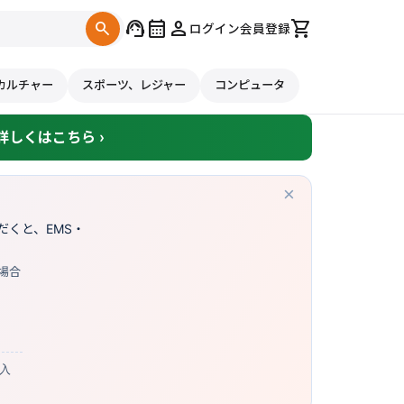
support_agent
calendar_month
person
shopping_cart
search
ログイン
会員登録
カルチャー
スポーツ、レジャー
コンピュータ
しくはこちら ›
×
くと、EMS・
場合
購入