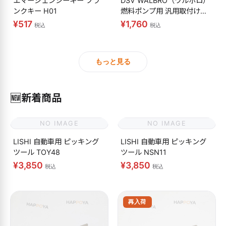
エマージェンシーキー ブラ
DSV WALBRO（ワルボロ）
ンクキー H01
燃料ポンプ用 汎用取付けキ
ット
¥517
¥1,760
税込
税込
もっと見る
🆕
新着商品
NO IMAGE
NO IMAGE
LISHI 自動車用 ピッキング
LISHI 自動車用 ピッキング
ツール TOY48
ツール NSN11
¥3,850
¥3,850
税込
税込
再入荷