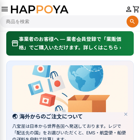
menu
person
shopping_cart
search
事業者のお客様へ — 業者会員登録で「業販価
storefront
格」でご購入いただけます。詳しくはこちら ›
×
🌏
海外からのご注文について
八宝屋は日本から世界各国へ発送しております。レジで
「配送先の国」をお選びいただくと、EMS・航空便・船便
の送料を自動で計算します。