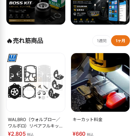
🔥
売れ筋商品
1週間
1ヶ月
WALBRO（ウォルブロー／
キーカット料金
ワルボロ）リペアフルキット
K10-WB
¥2,805
¥660
税込
税込