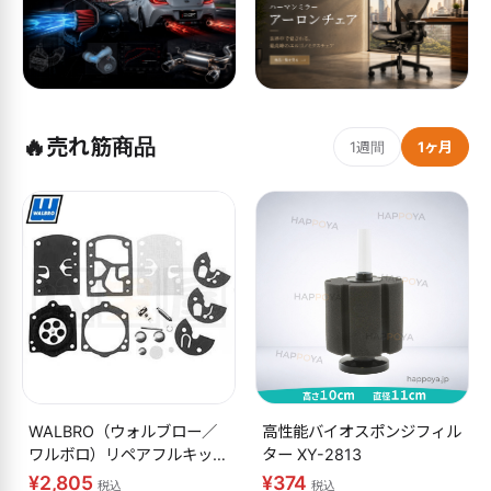
🔥
売れ筋商品
1週間
1ヶ月
WALBRO（ウォルブロー／
高性能バイオスポンジフィル
ワルボロ）リペアフルキット
ター XY-2813
K10-WB
¥2,805
¥374
税込
税込