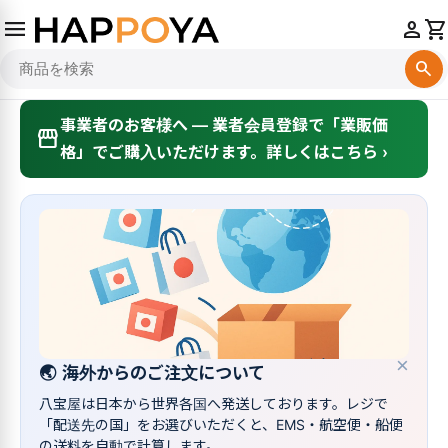
menu
person
shopping_cart
search
事業者のお客様へ — 業者会員登録で「業販価
storefront
格」でご購入いただけます。詳しくはこちら ›
×
🌏
海外からのご注文について
八宝屋は日本から世界各国へ発送しております。レジで
「配送先の国」をお選びいただくと、EMS・航空便・船便
の送料を自動で計算します。