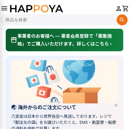
menu
person
shopping_cart
search
事業者のお客様へ — 業者会員登録で「業販価
storefront
格」でご購入いただけます。詳しくはこちら ›
×
🌏
海外からのご注文について
八宝屋は日本から世界各国へ発送しております。レジで
「配送先の国」をお選びいただくと、EMS・航空便・船便
の送料を自動で計算します。