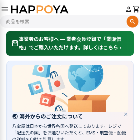
menu
person
shopping_cart
search
事業者のお客様へ — 業者会員登録で「業販価
storefront
格」でご購入いただけます。詳しくはこちら ›
×
🌏
海外からのご注文について
八宝屋は日本から世界各国へ発送しております。レジで
「配送先の国」をお選びいただくと、EMS・航空便・船便
の送料を自動で計算します。