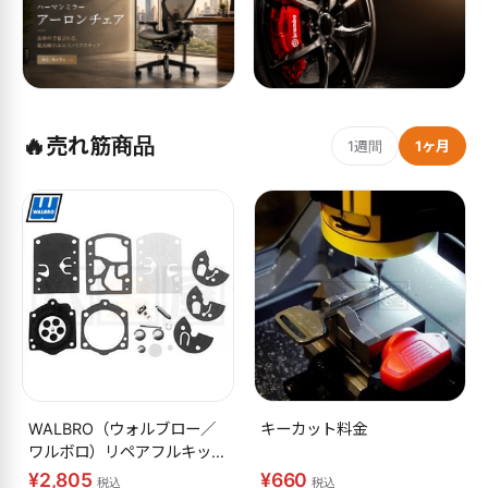
🔥
売れ筋商品
1週間
1ヶ月
WALBRO（ウォルブロー／
キーカット料金
ワルボロ）リペアフルキット
K10-WB
¥2,805
¥660
税込
税込