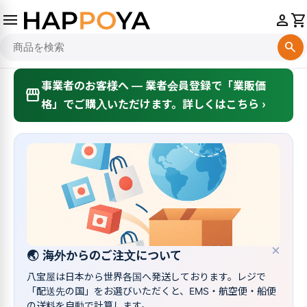
menu
person
shopping_cart
search
事業者のお客様へ — 業者会員登録で「業販価
storefront
格」でご購入いただけます。詳しくはこちら ›
×
🌏
海外からのご注文について
八宝屋は日本から世界各国へ発送しております。レジで
「配送先の国」をお選びいただくと、EMS・航空便・船便
の送料を自動で計算します。