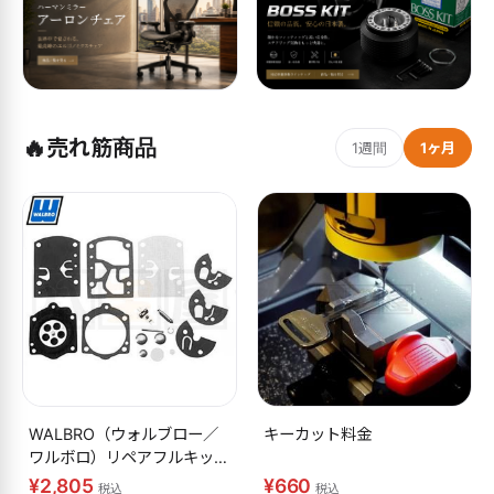
🔥
売れ筋商品
1週間
1ヶ月
WALBRO（ウォルブロー／
キーカット料金
ワルボロ）リペアフルキット
K10-WB
¥2,805
¥660
税込
税込