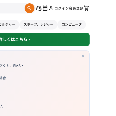
support_agent
calendar_month
person
shopping_cart
search
ログイン
会員登録
カルチャー
スポーツ、レジャー
コンピュータ
しくはこちら ›
×
くと、EMS・
場合
購入