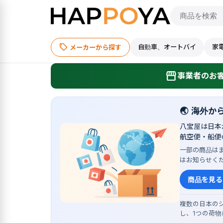
sell
自動車、オートバイ
家
メーカーから探す
storefront
事業者のお客
🌏
海外か
八宝屋は日本
航空便・船便
一部の商品は
はお知らせく
商品を見る
複数の日本のシ
し、1つの荷