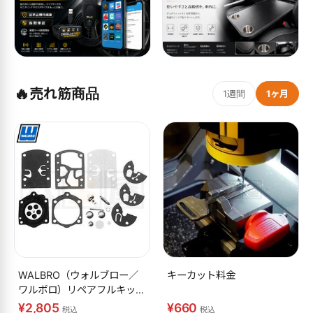
🔥
売れ筋商品
1週間
1ヶ月
WALBRO（ウォルブロー／
キーカット料金
ワルボロ）リペアフルキット
K10-WB
¥2,805
¥660
税込
税込