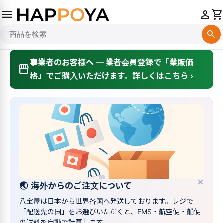
menu
person
shopping_cart
search
事業者のお客様へ — 業者会員登録で「業販価
storefront
格」でご購入いただけます。詳しくはこちら ›
×
🌏
海外からのご注文について
八宝屋は日本から世界各国へ発送しております。レジで
「配送先の国」をお選びいただくと、EMS・航空便・船便
の送料を自動で計算します。