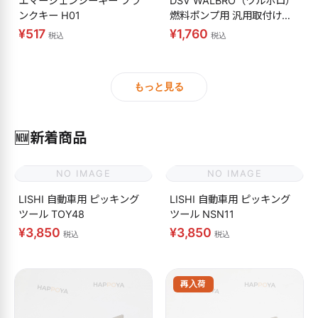
エマージェンシーキー ブラ
DSV WALBRO（ワルボロ）
ンクキー H01
燃料ポンプ用 汎用取付けキ
ット
¥517
¥1,760
税込
税込
もっと見る
🆕
新着商品
NO IMAGE
NO IMAGE
LISHI 自動車用 ピッキング
LISHI 自動車用 ピッキング
ツール TOY48
ツール NSN11
¥3,850
¥3,850
税込
税込
再入荷