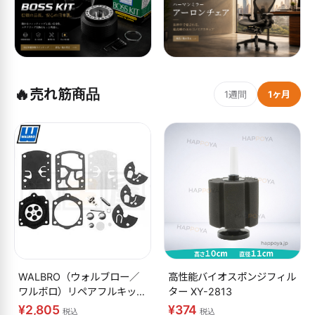
🔥
売れ筋商品
1週間
1ヶ月
WALBRO（ウォルブロー／
高性能バイオスポンジフィル
ワルボロ）リペアフルキット
ター XY-2813
K10-WB
¥2,805
¥374
税込
税込