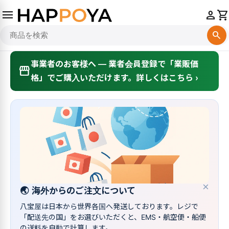
menu
person
shopping_cart
search
事業者のお客様へ — 業者会員登録で「業販価
storefront
格」でご購入いただけます。詳しくはこちら ›
×
🌏
海外からのご注文について
八宝屋は日本から世界各国へ発送しております。レジで
「配送先の国」をお選びいただくと、EMS・航空便・船便
の送料を自動で計算します。