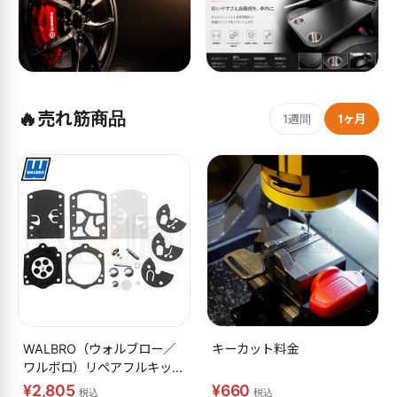
🔥
売れ筋商品
1週間
1ヶ月
WALBRO（ウォルブロー／
キーカット料金
ワルボロ）リペアフルキット
K10-WB
¥2,805
¥660
税込
税込