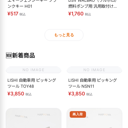
エマージェンシーキー ブラ
DSV WALBRO（ワルボロ）
ンクキー H01
燃料ポンプ用 汎用取付けキ
ット
¥517
¥1,760
税込
税込
もっと見る
🆕
新着商品
NO IMAGE
NO IMAGE
LISHI 自動車用 ピッキング
LISHI 自動車用 ピッキング
ツール TOY48
ツール NSN11
¥3,850
¥3,850
税込
税込
再入荷