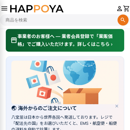
menu
person
shopping_cart
search
事業者のお客様へ — 業者会員登録で「業販価
storefront
格」でご購入いただけます。詳しくはこちら ›
×
🌏
海外からのご注文について
八宝屋は日本から世界各国へ発送しております。レジで
「配送先の国」をお選びいただくと、EMS・航空便・船便
の送料を自動で計算します。