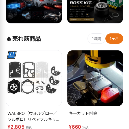
🔥
売れ筋商品
1週間
1ヶ月
WALBRO（ウォルブロー／
キーカット料金
ワルボロ）リペアフルキット
K10-WB
¥2,805
¥660
税込
税込