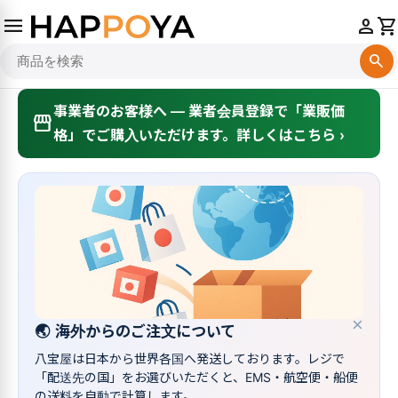
menu
person
shopping_cart
search
事業者のお客様へ — 業者会員登録で「業販価
storefront
格」でご購入いただけます。詳しくはこちら ›
×
🌏
海外からのご注文について
八宝屋は日本から世界各国へ発送しております。レジで
「配送先の国」をお選びいただくと、EMS・航空便・船便
の送料を自動で計算します。