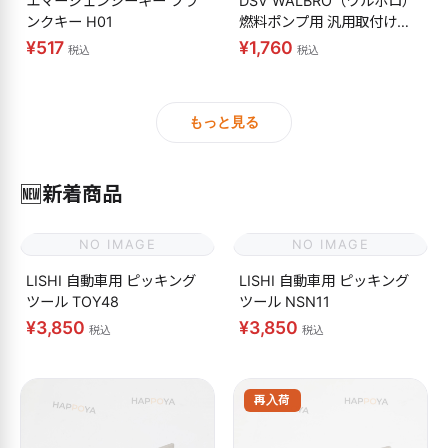
エマージェンシーキー ブラ
DSV WALBRO（ワルボロ）
ンクキー H01
燃料ポンプ用 汎用取付けキ
ット
¥517
¥1,760
税込
税込
もっと見る
🆕
新着商品
NO IMAGE
NO IMAGE
LISHI 自動車用 ピッキング
LISHI 自動車用 ピッキング
ツール TOY48
ツール NSN11
¥3,850
¥3,850
税込
税込
再入荷