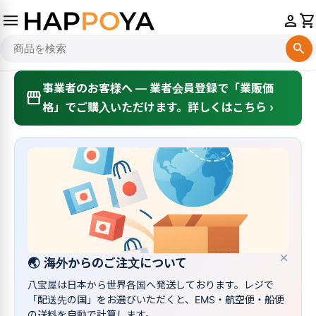
menu
person
shopping_cart
search
事業者のお客様へ — 業者会員登録で「業販価
storefront
格」でご購入いただけます。詳しくはこちら ›
×
🌏
海外からのご注文について
八宝屋は日本から世界各国へ発送しております。レジで
「配送先の国」をお選びいただくと、EMS・航空便・船便
の送料を自動で計算します。