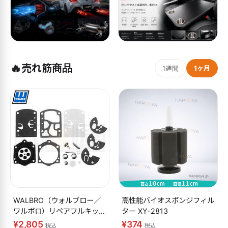
🔥
売れ筋商品
1週間
1ヶ月
WALBRO（ウォルブロー／
高性能バイオスポンジフィル
ワルボロ）リペアフルキット
ター XY-2813
K10-WB
¥2,805
¥374
税込
税込