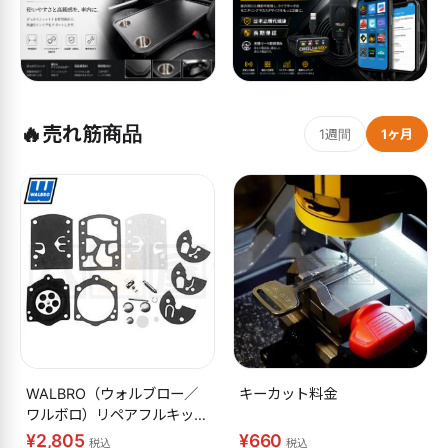
🔥
売れ筋商品
1週間
1ヶ月
WALBRO（ウォルブロー／
キーカット料金
ワルボロ）リペアフルキット
K10-WB
¥2,805
¥660
税込
税込