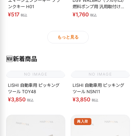
エマージェンシーキー ブラ
DSV WALBRO（ワルボロ）
ンクキー H01
燃料ポンプ用 汎用取付けキ
ット
¥517
¥1,760
税込
税込
もっと見る
🆕
新着商品
NO IMAGE
NO IMAGE
LISHI 自動車用 ピッキング
LISHI 自動車用 ピッキング
ツール TOY48
ツール NSN11
¥3,850
¥3,850
税込
税込
再入荷