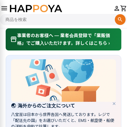
menu
person
shopping_cart
search
事業者のお客様へ — 業者会員登録で「業販価
storefront
格」でご購入いただけます。詳しくはこちら ›
×
🌏
海外からのご注文について
八宝屋は日本から世界各国へ発送しております。レジで
「配送先の国」をお選びいただくと、EMS・航空便・船便
の送料を自動で計算します。