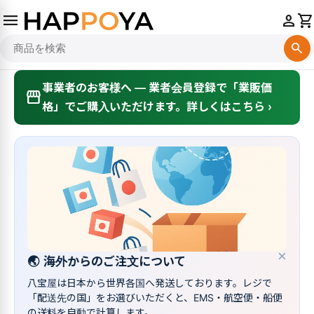
menu
person
shopping_cart
search
事業者のお客様へ — 業者会員登録で「業販価
storefront
格」でご購入いただけます。詳しくはこちら ›
×
🌏
海外からのご注文について
八宝屋は日本から世界各国へ発送しております。レジで
「配送先の国」をお選びいただくと、EMS・航空便・船便
の送料を自動で計算します。