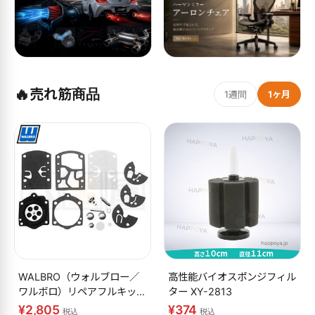
🔥
売れ筋商品
1週間
1ヶ月
WALBRO（ウォルブロー／
高性能バイオスポンジフィル
ワルボロ）リペアフルキット
ター XY-2813
K10-WB
¥2,805
¥374
税込
税込