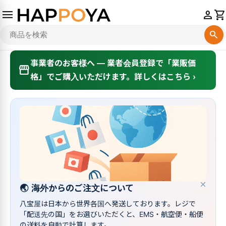
menu
person
shopping_cart
search
事業者のお客様へ — 業者会員登録で「業販価
storefront
格」でご購入いただけます。詳しくはこちら ›
×
🌏
海外からのご注文について
八宝屋は日本から世界各国へ発送しております。レジで
「配送先の国」をお選びいただくと、EMS・航空便・船便
の送料を自動で計算します。