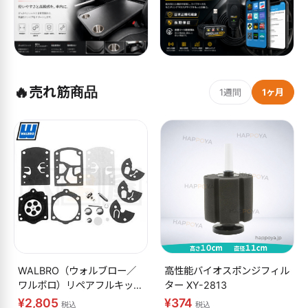
🔥
売れ筋商品
1週間
1ヶ月
WALBRO（ウォルブロー／
高性能バイオスポンジフィル
ワルボロ）リペアフルキット
ター XY-2813
K10-WB
¥2,805
¥374
税込
税込