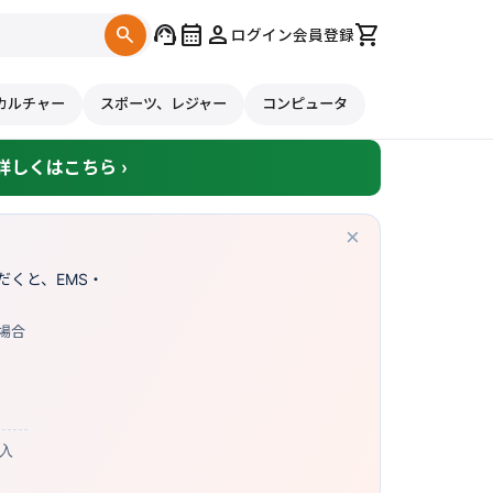
support_agent
calendar_month
person
shopping_cart
search
ログイン
会員登録
カルチャー
スポーツ、レジャー
コンピュータ
しくはこちら ›
×
くと、EMS・
場合
購入