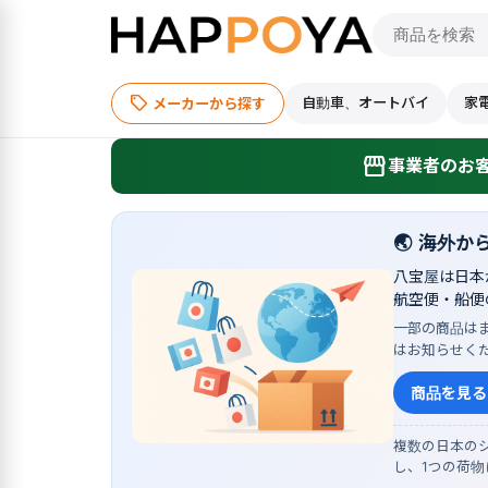
sell
自動車、オートバイ
家
メーカーから探す
storefront
事業者のお客
🌏
海外か
八宝屋は日本
航空便・船便
一部の商品は
はお知らせく
商品を見る
複数の日本のシ
し、1つの荷