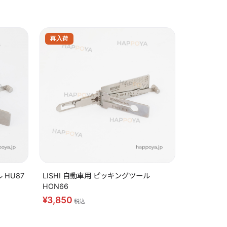
再入荷
 HU87
LISHI 自動車用 ピッキングツール
HON66
¥3,850
税込