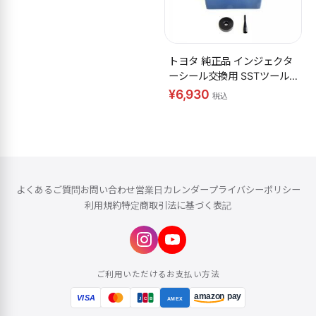
トヨタ 純正品 インジェクタ
ーシール交換用 SSTツール
セット 86 ZN6 BRZ ZC6
¥6,930
税込
よくあるご質問
お問い合わせ
営業日カレンダー
プライバシーポリシー
利用規約
特定商取引法に基づく表記
ご利用いただけるお支払い方法
amazon
pay
VISA
AMEX
J
C
B