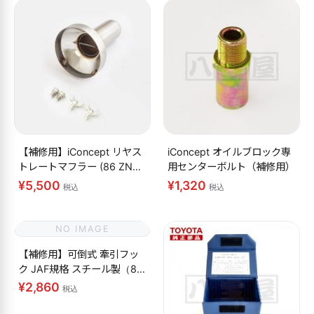
【補修用】iConcept リヤス
iConcept オイルブロック専
トレートマフラー (86 ZN6
用センターボルト（補修用）
BRZ ZC6) サイレンサー
¥5,500
¥1,320
税込
税込
NO IMAGE
【補修用】可倒式 牽引フッ
ク JAF規格 スチール製（86
BRZ フロント・リヤ用）ボ
¥2,860
税込
ルトのみ