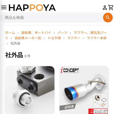
menu
person
shopping_cart
search
ホーム
›
自動車、オートバイ
›
パーツ
›
マフラー、排気系パー
ツ
›
自動車メーカー別
›
トヨタ用
›
マフラー
›
マフラー本体
›
社外品
社外品
8 件