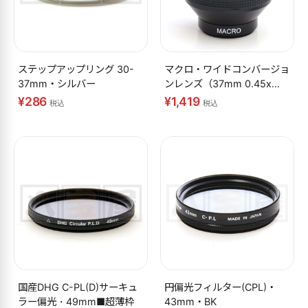
ステップアップリング 30-
マクロ・ワイドコンバージョ
37mm・シルバー
ンレンズ（37mm 0.45x
黒）
¥286
¥1,419
税込
税込
国産DHG C-PL(D)サーキュ
円偏光フィルター(CPL)・
ラー偏光・49mm■超薄枠
43mm・BK