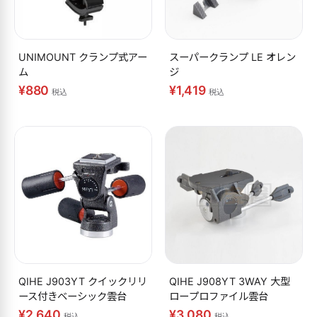
UNIMOUNT クランプ式アー
スーパークランプ LE オレン
ム
ジ
¥880
¥1,419
税込
税込
QIHE J903YT クイックリリ
QIHE J908YT 3WAY 大型
ース付きベーシック雲台
ロープロファイル雲台
¥2,640
¥3,080
税込
税込