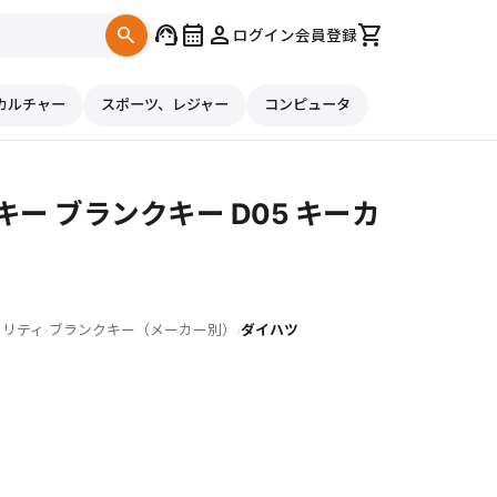
support_agent
calendar_month
person
shopping_cart
search
ログイン
会員登録
カルチャー
スポーツ、レジャー
コンピュータ
ー ブランクキー D05 キーカ
ュリティ
ブランクキー（メーカー別）
ダイハツ
›
›