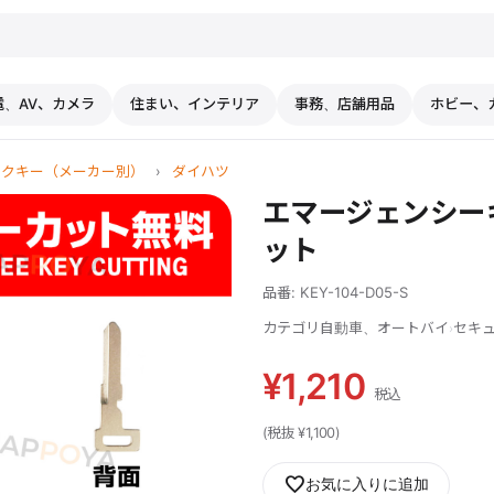
電、AV、カメラ
住まい、インテリア
事務、店舗用品
ホビー、
ンクキー（メーカー別）
›
ダイハツ
エマージェンシーキ
ット
品番: KEY-104-D05-S
カテゴリ
自動車、オートバイ
セキ
›
¥1,210
税込
(税抜 ¥1,100)
favorite
お気に入りに追加