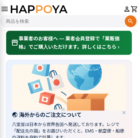
menu
person
shopping_cart
search
事業者のお客様へ — 業者会員登録で「業販価
storefront
格」でご購入いただけます。詳しくはこちら ›
×
🌏
海外からのご注文について
八宝屋は日本から世界各国へ発送しております。レジで
「配送先の国」をお選びいただくと、EMS・航空便・船便
の送料を自動で計算します。