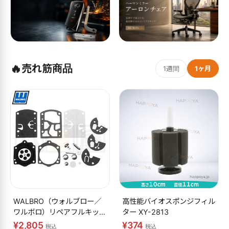
🔥
売れ筋商品
1週間
1ヶ月
WALBRO（ウォルブロー／
高性能バイオスポンジフィル
ワルボロ）リペアフルキット
ター XY-2813
K10-WB
¥2,805
¥374
税込
税込