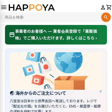
menu
person
shopping_cart
search
事業者のお客様へ — 業者会員登録で「業販価
storefront
格」でご購入いただけます。詳しくはこちら ›
×
🌏
海外からのご注文について
八宝屋は日本から世界各国へ発送しております。レジで
「配送先の国」をお選びいただくと、EMS・航空便・船便
の送料を自動で計算します。