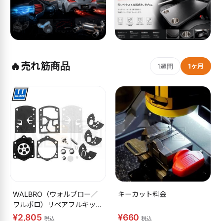
🔥
売れ筋商品
1週間
1ヶ月
WALBRO（ウォルブロー／
キーカット料金
ワルボロ）リペアフルキット
K10-WB
¥2,805
¥660
税込
税込