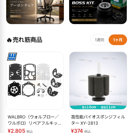
🔥
売れ筋商品
1週間
1ヶ月
WALBRO（ウォルブロー／
高性能バイオスポンジフィル
ワルボロ）リペアフルキット
ター XY-2813
K10-WB
¥2,805
¥374
税込
税込