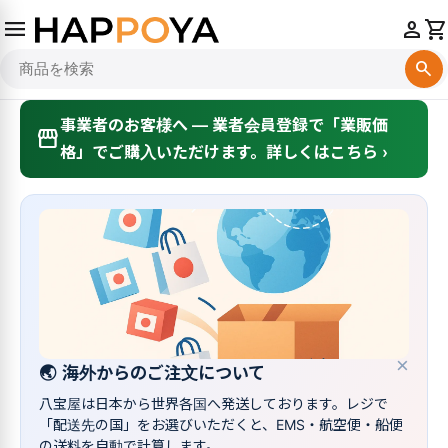
menu
person
shopping_cart
search
事業者のお客様へ — 業者会員登録で「業販価
storefront
格」でご購入いただけます。詳しくはこちら ›
×
🌏
海外からのご注文について
八宝屋は日本から世界各国へ発送しております。レジで
「配送先の国」をお選びいただくと、EMS・航空便・船便
の送料を自動で計算します。