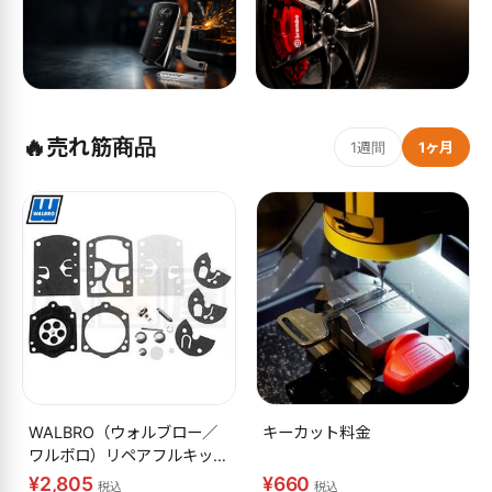
🔥
売れ筋商品
1週間
1ヶ月
WALBRO（ウォルブロー／
キーカット料金
ワルボロ）リペアフルキット
K10-WB
¥2,805
¥660
税込
税込