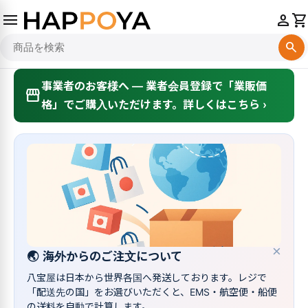
menu
person
shopping_cart
search
事業者のお客様へ — 業者会員登録で「業販価
storefront
格」でご購入いただけます。詳しくはこちら ›
×
🌏
海外からのご注文について
八宝屋は日本から世界各国へ発送しております。レジで
「配送先の国」をお選びいただくと、EMS・航空便・船便
の送料を自動で計算します。