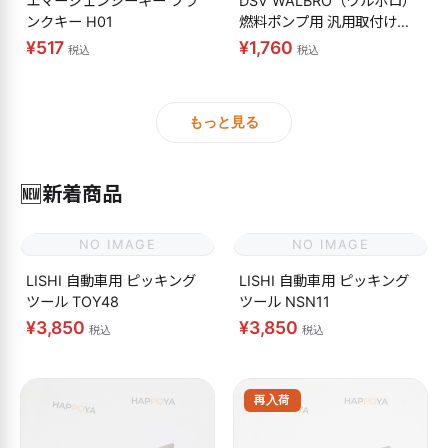
エマージェンシーキー ブラ
DSV WALBRO（ワルボロ）
ンクキー H01
燃料ポンプ用 汎用取付けキ
ット
¥517
¥1,760
税込
税込
もっと見る
🆕
新着商品
NO IMAGE
NO IMAGE
LISHI 自動車用 ピッキング
LISHI 自動車用 ピッキング
ツール TOY48
ツール NSN11
¥3,850
¥3,850
税込
税込
再入荷