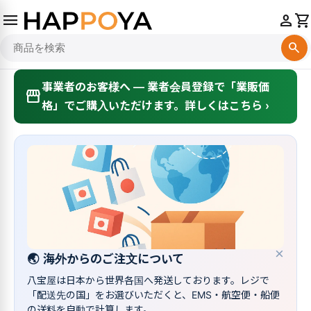
menu
person
shopping_cart
search
事業者のお客様へ — 業者会員登録で「業販価
storefront
格」でご購入いただけます。詳しくはこちら ›
×
🌏
海外からのご注文について
八宝屋は日本から世界各国へ発送しております。レジで
「配送先の国」をお選びいただくと、EMS・航空便・船便
の送料を自動で計算します。