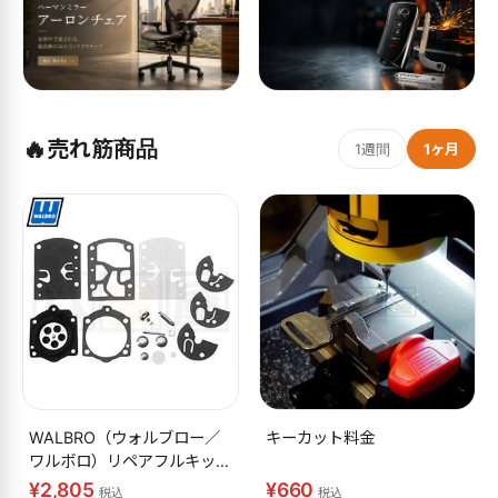
🔥
売れ筋商品
1週間
1ヶ月
WALBRO（ウォルブロー／
キーカット料金
ワルボロ）リペアフルキット
K10-WB
¥2,805
¥660
税込
税込