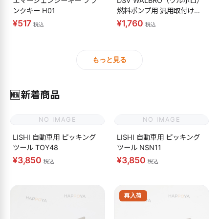
エマージェンシーキー ブラ
DSV WALBRO（ワルボロ）
ンクキー H01
燃料ポンプ用 汎用取付けキ
ット
¥517
¥1,760
税込
税込
もっと見る
🆕
新着商品
NO IMAGE
NO IMAGE
LISHI 自動車用 ピッキング
LISHI 自動車用 ピッキング
ツール TOY48
ツール NSN11
¥3,850
¥3,850
税込
税込
再入荷