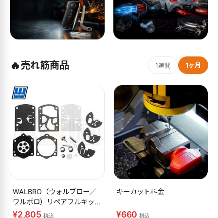
🔥
売れ筋商品
1週間
1ヶ月
WALBRO（ウォルブロー／
キーカット料金
ワルボロ）リペアフルキット
K10-WB
¥2,805
¥660
税込
税込