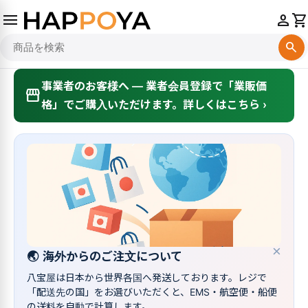
menu
person
shopping_cart
search
事業者のお客様へ — 業者会員登録で「業販価
storefront
格」でご購入いただけます。詳しくはこちら ›
×
🌏
海外からのご注文について
八宝屋は日本から世界各国へ発送しております。レジで
「配送先の国」をお選びいただくと、EMS・航空便・船便
の送料を自動で計算します。