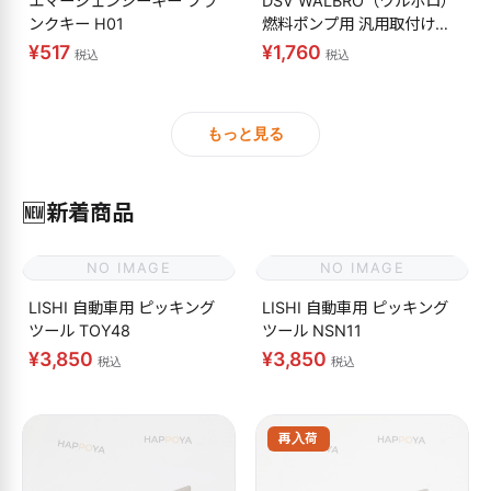
エマージェンシーキー ブラ
DSV WALBRO（ワルボロ）
ンクキー H01
燃料ポンプ用 汎用取付けキ
ット
¥517
¥1,760
税込
税込
もっと見る
🆕
新着商品
NO IMAGE
NO IMAGE
LISHI 自動車用 ピッキング
LISHI 自動車用 ピッキング
ツール TOY48
ツール NSN11
¥3,850
¥3,850
税込
税込
再入荷