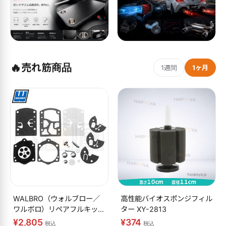
🔥
売れ筋商品
1週間
1ヶ月
WALBRO（ウォルブロー／
高性能バイオスポンジフィル
ワルボロ）リペアフルキット
ター XY-2813
K10-WB
¥2,805
¥374
税込
税込