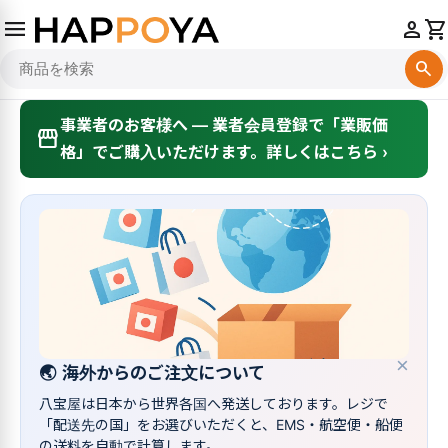
menu
person
shopping_cart
search
事業者のお客様へ — 業者会員登録で「業販価
storefront
格」でご購入いただけます。詳しくはこちら ›
×
🌏
海外からのご注文について
八宝屋は日本から世界各国へ発送しております。レジで
「配送先の国」をお選びいただくと、EMS・航空便・船便
の送料を自動で計算します。